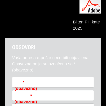
Bilten PH kate
2025
ODGOVORI
Vaša adresa e-pošte neće biti objavljena.
Obavezna polja su označena sa
*
(obavezno)
Ime
*
(obavezno)
E-pošta
*
(obavezno)