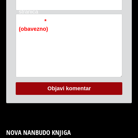
Web-
stranica
Komentar
*
(obavezno)
NOVA NANBUDO KNJIGA