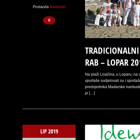
Poslao/la
Nanbudo
0
TRADICIONALN
RAB – LOPAR 20
Na plaži Livačina, u Loparu, na 
sportaše sudjelovali su i sportaši
predsjednika Mađarske nanbudo f
je […]
LIP
2019