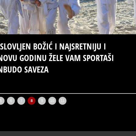
SLOVLJEN BOŽIĆ I NAJSRETNIJU I
 NOVU GODINU ŽELE VAM SPORTAŠI
NBUDO SAVEZA
Stariji postovi
→
5
6
7
8
9
10
11