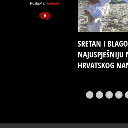
Poslao/la
Nanbudo
0
SRETAN I BLAGO
NAJUSPJEŠNIJU
HRVATSKOG NA
←
Noviji postovi
1
2
3
4