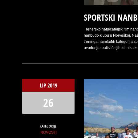
SPORTSKI NANB
Trenersko natjecateljski tim nan
nanbudo klubu u Norveškoj. Naša
treninga najmlađih kategorija sp
uvođenje realističnijih tehnika 
LIP
2019
26
KATEGORIJE:
NOVOSTI