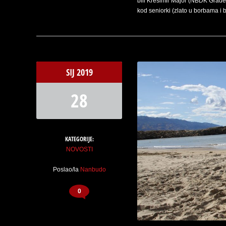
bili Krešimir Major (NBDK Grade
kod seniorki (zlato u borbama i b
SIJ
2019
28
KATEGORIJE:
NOVOSTI
Poslao/la
Nanbudo
0