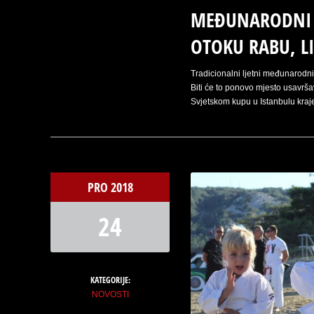
MEĐUNARODNI 
OTOKU RABU, LI
Tradicionalni ljetni međunarodn
Biti će to ponovo mjesto usavrš
Svjetskom kupu u Istanbulu kraje
PRO
2018
24
KATEGORIJE:
NOVOSTI