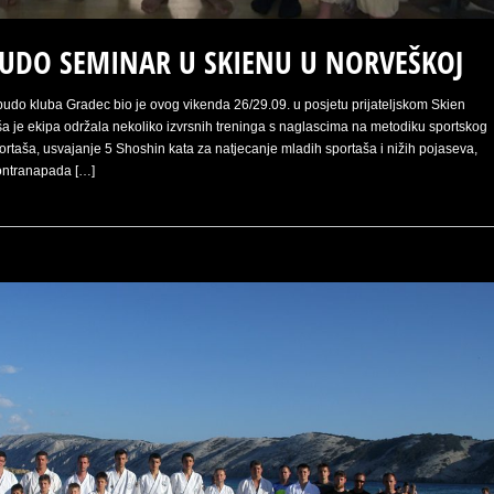
UDO SEMINAR U SKIENU U NORVEŠKOJ
budo kluba Gradec bio je ovog vikenda 26/29.09. u posjetu prijateljskom Skien
 je ekipa održala nekoliko izvrsnih treninga s naglascima na metodiku sportskog
ortaša, usvajanje 5 Shoshin kata za natjecanje mladih sportaša i nižih pojaseva,
kontranapada […]