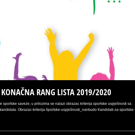
– KONAČNA RANG LISTA 2019/2020
sportske saveze, u prilozima se nalazi obrazac kriterija sportske uspješnosti sa
andidata. Obrazac-kriterija-športske-uspješnosti_nanbudo Kandidati-za-sportske-