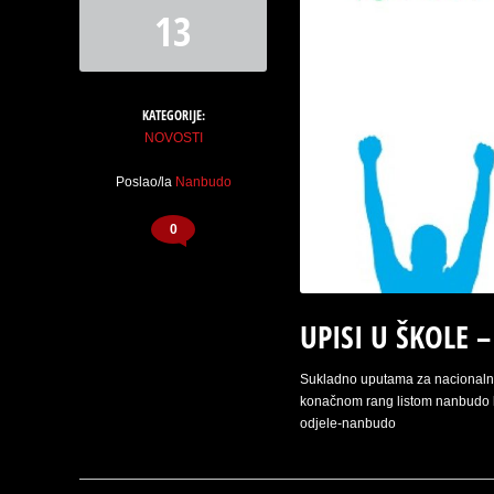
13
KATEGORIJE:
NOVOSTI
Poslao/la
Nanbudo
0
UPISI U ŠKOLE 
Sukladno uputama za nacionalne 
konačnom rang listom nanbudo k
odjele-nanbudo