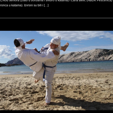
c) kod seniora (zlato u borbama i srebro u katama) i Lana Belić (NBDK Peščenica)
ronca u katama). Izvrsni su bili i […]