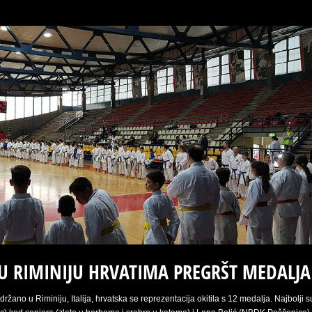
U RIMINIJU HRVATIMA PREGRŠT MEDALJA
ano u Riminiju, Italija, hrvatska se reprezentacija okitila s 12 medalja. Najbolji s